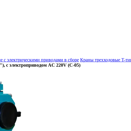
е с электрическими приводами в сборе
Краны трехходовые T-ти
"), с электроприводом AC 220V (С-05)