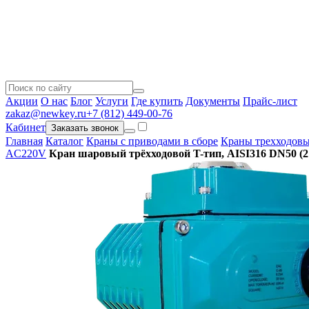
Акции
О нас
Блог
Услуги
Где купить
Документы
Прайс-лист
zakaz@newkey.ru
+7 (812) 449-00-76
Кабинет
Заказать звонок
Главная
Каталог
Краны с приводами в сборе
Краны трехходовы
AC220V
Кран шаровый трёхходовой T-тип, AISI316 DN50 (2