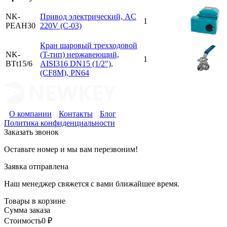
NK-
Привод электрический, AC
1
PEAH30
220V (C-03)
Кран шаровый трехходовой
NK-
(T-тип) нержавеющий,
1
BTt15/6
AISI316 DN15 (1/2"),
(CF8M), PN64
О компании
Контакты
Блог
Политика конфиденциальности
Заказать звонок
Оставьте номер и мы вам перезвоним!
Заявка отправлена
Наш менеджер свяжется с вами ближайшее время.
Товары в корзине
Сумма заказа
Стоимость
0
₽