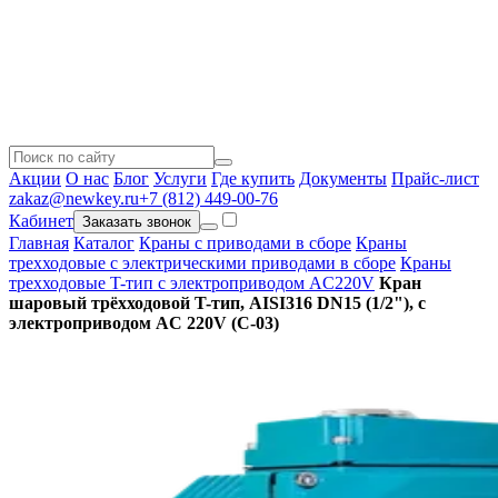
Акции
О нас
Блог
Услуги
Где купить
Документы
Прайс-лист
zakaz@newkey.ru
+7 (812) 449-00-76
Кабинет
Заказать звонок
Главная
Каталог
Краны с приводами в сборе
Краны
трехходовые с электрическими приводами в сборе
Краны
трехходовые T-тип с электроприводом AC220V
Кран
шаровый трёхходовой T-тип, AISI316 DN15 (1/2"), с
электроприводом AC 220V (С-03)