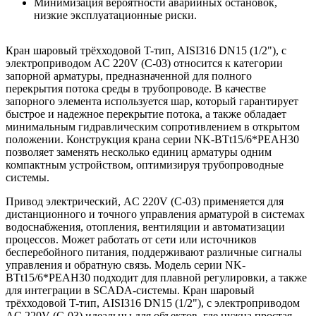
Минимизация вероятности аварийных остановок,
низкие эксплуатационные риски.
Кран шаровый трёхходовой T-тип, AISI316 DN15 (1/2"), с
электроприводом AC 220V (С-03) относится к категории
запорной арматуры, предназначенной для полного
перекрытия потока среды в трубопроводе. В качестве
запорного элемента используется шар, который гарантирует
быстрое и надежное перекрытие потока, а также обладает
минимальным гидравлическим сопротивлением в открытом
положении. Конструкция крана серии NK-BTt15/6*PEAH30
позволяет заменять несколько единиц арматуры одним
компактным устройством, оптимизируя трубопроводные
системы.
Привод электрический, AC 220V (C-03) применяется для
дистанционного и точного управления арматурой в системах
водоснабжения, отопления, вентиляции и автоматизации
процессов. Может работать от сети или источников
бесперебойного питания, поддерживают различные сигналы
управления и обратную связь. Модель серии NK-
BTt15/6*PEAH30 подходит для плавной регулировки, а также
для интеграции в SCADA-системы. Кран шаровый
трёхходовой T-тип, AISI316 DN15 (1/2"), с электроприводом
AC 220V (С-03) идеальны для объектов, где нужна простая