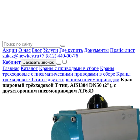
Акции
О нас
Блог
Услуги
Где купить
Документы
Прайс-лист
zakaz@newkey.ru
+7 (812) 449-00-76
Кабинет
Заказать звонок
Главная
Каталог
Краны с приводами в сборе
Краны
трехходовые с пневматическими приводами в сборе
Краны
трехходовые T-тип с двухсторонним пневмоприводом
Кран
шаровый трёхходовой T-тип, AISI304 DN50 (2"), с
двухсторонним пневмоприводом AT63D