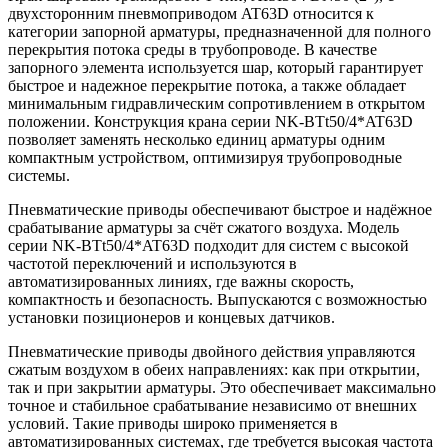
двухсторонним пневмоприводом AT63D относится к
категории запорной арматуры, предназначенной для полного
перекрытия потока среды в трубопроводе. В качестве
запорного элемента используется шар, который гарантирует
быстрое и надежное перекрытие потока, а также обладает
минимальным гидравлическим сопротивлением в открытом
положении. Конструкция крана серии NK-BTt50/4*AT63D
позволяет заменять несколько единиц арматуры одним
компактным устройством, оптимизируя трубопроводные
системы.
Пневматические приводы обеспечивают быстрое и надёжное
срабатывание арматуры за счёт сжатого воздуха. Модель
серии NK-BTt50/4*AT63D подходит для систем с высокой
частотой переключений и используются в
автоматизированных линиях, где важны скорость,
компактность и безопасность. Выпускаются с возможностью
установки позиционеров и концевых датчиков.
Пневматические приводы двойного действия управляются
сжатым воздухом в обеих направлениях: как при открытии,
так и при закрытии арматуры. Это обеспечивает максимально
точное и стабильное срабатывание независимо от внешних
условий. Такие приводы широко применяется в
автоматизированных системах, где требуется высокая частота