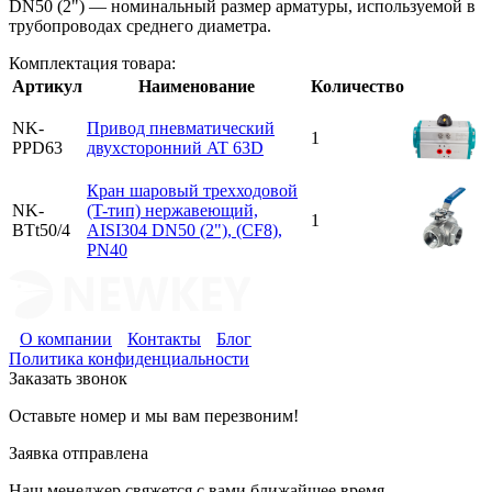
DN50 (2") — номинальный размер арматуры, используемой в
трубопроводах среднего диаметра.
Комплектация товара:
Артикул
Наименование
Количество
NK-
Привод пневматический
1
PPD63
двухсторонний AT 63D
Кран шаровый трехходовой
NK-
(T-тип) нержавеющий,
1
BTt50/4
AISI304 DN50 (2"), (CF8),
PN40
О компании
Контакты
Блог
Политика конфиденциальности
Заказать звонок
Оставьте номер и мы вам перезвоним!
Заявка отправлена
Наш менеджер свяжется с вами ближайшее время.