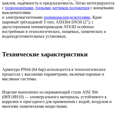
циклов, надёжность и предсказуемость. Легко интегрируются
с
позиционерами
,
блоками датчиков положения
с концевыми
выключателями
и электромагнитными
пневмораспределителями
. Кран
шаровый трёхходовой T-тип, AISI304 DN50 (2"), с
двухсторонним пневмоприводом AT63D особенно
востребован в технологических, пищевых, химических и
водоподготовительных установках.
Технические характеристики
Арматура PN64 (64 бар) используется в технологических
процессах с высокими параметрами, включая паровые и
масляные системы.
Изделие выполнено из нержавеющей стали AISI 304
(08Х18Н10) — универсального материала, устойчивого к
коррозии и пригодного для применения с водой, воздухом и
многими химическими веществами.