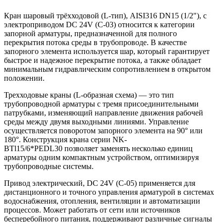
Кран шаровый трёхходовой (L-тип), AISI316 DN15 (1/2"), с
электроприводом DC 24V (C-03) относится к категории
запорной арматуры, предназначенной для полного
перекрытия потока среды в трубопроводе. В качестве
запорного элемента используется шар, который гарантирует
быстрое и надежное перекрытие потока, а также обладает
минимальным гидравлическим сопротивлением в открытом
положении.
Трехходовые краны (L-образная схема) — это тип
трубопроводной арматуры с тремя присоединительными
патрубками, изменяющий направление движения рабочей
среды между двумя выходными линиями. Управление
осуществляется поворотом запорного элемента на 90° или
180°. Конструкция крана серии NK-
BTl15/6*PEDL30 позволяет заменять несколько единиц
арматуры одним компактным устройством, оптимизируя
трубопроводные системы.
Привод электрический, DC 24V (C-05) применяется для
дистанционного и точного управления арматурой в системах
водоснабжения, отопления, вентиляции и автоматизации
процессов. Может работать от сети или источников
бесперебойного питания, поддерживают различные сигналы