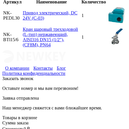
Артикул
Наименование
Количество
NK-
Привод электрический, DC
1
PEDL30
24V (C-03)
Кран шаровый трехходовой
NK-
(L-тип) нержавеющий,
1
BTl15/6
AISI316 DN15 (1/2"),
(CF8M), PN64
О компании
Контакты
Блог
Политика конфиденциальности
Заказать звонок
Оставьте номер и мы вам перезвоним!
Заявка отправлена
Наш менеджер свяжется с вами ближайшее время.
Товары в корзине
Сумма заказа
Стоимость
0
₽