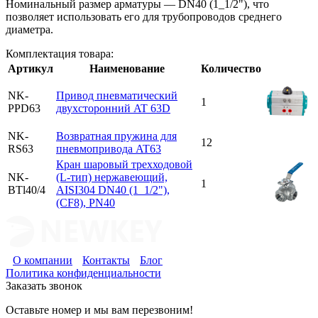
Номинальный размер арматуры — DN40 (1_1/2"), что
позволяет использовать его для трубопроводов среднего
диаметра.
Комплектация товара:
Артикул
Наименование
Количество
NK-
Привод пневматический
1
PPD63
двухсторонний AT 63D
NK-
Возвратная пружина для
12
RS63
пневмопривода AT63
Кран шаровый трехходовой
NK-
(L-тип) нержавеющий,
1
BTl40/4
AISI304 DN40 (1_1/2"),
(CF8), PN40
О компании
Контакты
Блог
Политика конфиденциальности
Заказать звонок
Оставьте номер и мы вам перезвоним!