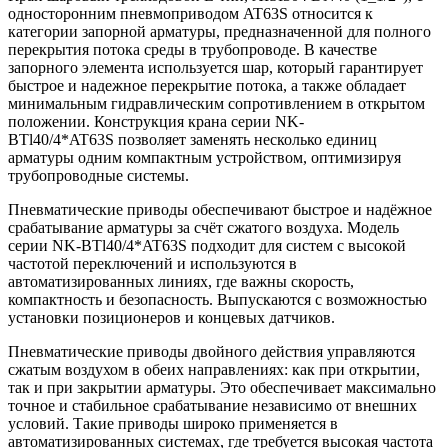
односторонним пневмоприводом AT63S относится к
категории запорной арматуры, предназначенной для полного
перекрытия потока среды в трубопроводе. В качестве
запорного элемента используется шар, который гарантирует
быстрое и надежное перекрытие потока, а также обладает
минимальным гидравлическим сопротивлением в открытом
положении. Конструкция крана серии NK-
BTl40/4*AT63S позволяет заменять несколько единиц
арматуры одним компактным устройством, оптимизируя
трубопроводные системы.
Пневматические приводы обеспечивают быстрое и надёжное
срабатывание арматуры за счёт сжатого воздуха. Модель
серии NK-BTl40/4*AT63S подходит для систем с высокой
частотой переключений и используются в
автоматизированных линиях, где важны скорость,
компактность и безопасность. Выпускаются с возможностью
установки позиционеров и концевых датчиков.
Пневматические приводы двойного действия управляются
сжатым воздухом в обеих направлениях: как при открытии,
так и при закрытии арматуры. Это обеспечивает максимально
точное и стабильное срабатывание независимо от внешних
условий. Такие приводы широко применяется в
автоматизированных системах, где требуется высокая частота