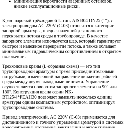
Минимизация вероятности аварийных остановок,
низкие эксплуатационные риски.
Кран шаровый трёхходовой L-тип, AISI304 DN25 (1"), с
электроприводом AC 220V (С-03) относится к категории
запорной арматуры, предназначенной для полного
перекрытия потока среды в трубопроводе. В качестве
запорного элемента используется шар, который гарантирует
быстрое и надежное перекрытие потока, а также обладает
минимальным гидравлическим сопротивлением в открытом
положении.
Трехходовые краны (L-образная схема) — это тип
трубопроводной арматуры с тремя присоединительными
патрубками, изменяющий направление движения рабочей
среды между двумя выходными линиями. Управление
осуществляется поворотом запорного элемента на 90° или
180°. Конструкция крана серии NK-
BTl25/4*PEAH30 позволяет заменять несколько единиц
арматуры одним компактным устройством, оптимизируя
трубопроводные системы.
Привод электрический, AC 220V (C-03) применяется для
дистанционного и точного управления арматурой в системах
водоснабжения, отопления, вентиляции и автоматизации