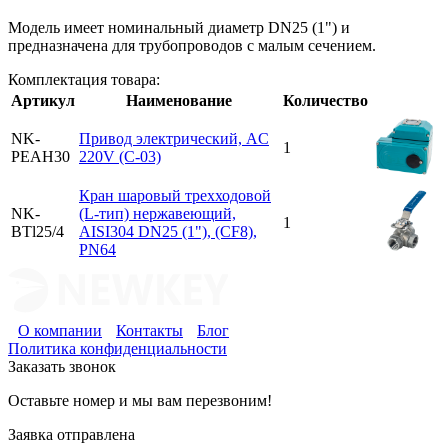
Модель имеет номинальный диаметр DN25 (1") и
предназначена для трубопроводов с малым сечением.
Комплектация товара:
Артикул
Наименование
Количество
NK-
Привод электрический, AC
1
PEAH30
220V (C-03)
Кран шаровый трехходовой
NK-
(L-тип) нержавеющий,
1
BTl25/4
AISI304 DN25 (1"), (CF8),
PN64
О компании
Контакты
Блог
Политика конфиденциальности
Заказать звонок
Оставьте номер и мы вам перезвоним!
Заявка отправлена