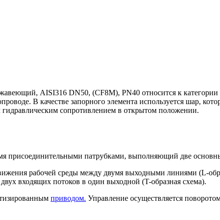
жавеющий, AISI316 DN50, (CF8M), PN40 относится к категории
проводе. В качестве запорного элемента используется шар, кот
м гидравлическим сопротивлением в открытом положении.
емя присоединительными патрубками, выполняющий две основн
вижения рабочей среды между двумя выходными линиями (L-обр
вух входящих потоков в один выходной (T-образная схема).
матизированным
приводом.
Управление осуществляется поворотом