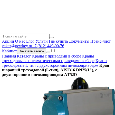
Акции
О нас
Блог
Услуги
Где купить
Документы
Прайс-лист
zakaz@newkey.ru
+7 (812) 449-00-76
Кабинет
Заказать звонок
Главная
Каталог
Краны с приводами в сборе
Краны
трехходовые с пневматическими приводами в сборе
Краны
трехходовые L-тип с двухсторонним пневмоприводом
Кран
шаровый трехходовой (L-тип), AISI316 DN25(1"), с
двухсторонним пневмоприводом АТ52D