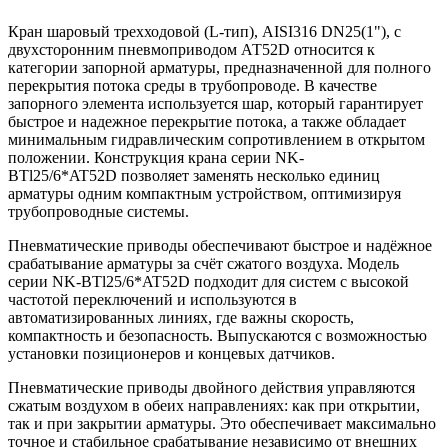
Кран шаровый трехходовой (L-тип), AISI316 DN25(1"), с
двухсторонним пневмоприводом АТ52D относится к
категории запорной арматуры, предназначенной для полного
перекрытия потока среды в трубопроводе. В качестве
запорного элемента используется шар, который гарантирует
быстрое и надежное перекрытие потока, а также обладает
минимальным гидравлическим сопротивлением в открытом
положении. Конструкция крана серии NK-
BTl25/6*AT52D позволяет заменять несколько единиц
арматуры одним компактным устройством, оптимизируя
трубопроводные системы.
Пневматические приводы обеспечивают быстрое и надёжное
срабатывание арматуры за счёт сжатого воздуха. Модель
серии NK-BTl25/6*AT52D подходит для систем с высокой
частотой переключений и используются в
автоматизированных линиях, где важны скорость,
компактность и безопасность. Выпускаются с возможностью
установки позиционеров и концевых датчиков.
Пневматические приводы двойного действия управляются
сжатым воздухом в обеих направлениях: как при открытии,
так и при закрытии арматуры. Это обеспечивает максимально
точное и стабильное срабатывание независимо от внешних