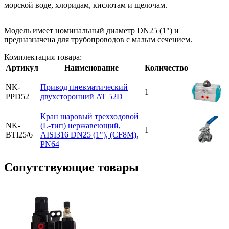
морской воде, хлоридам, кислотам и щелочам.
Модель имеет номинальный диаметр DN25 (1") и
предназначена для трубопроводов с малым сечением.
Комплектация товара:
Артикул
Наименование
Количество
NK-
Привод пневматический
1
PPD52
двухсторонний AT 52D
Кран шаровый трехходовой
NK-
(L-тип) нержавеющий,
1
BTl25/6
AISI316 DN25 (1"), (CF8M),
PN64
Cопутствующие товары