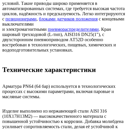
условий. Такие приводы широко применяется в
автоматизированных системах, где требуется высокая частота
циклов, надёжность и предсказуемость. Легко интегрируются
с
позиционерами
,
блоками датчиков положения
с концевыми
выключателями
и электромагнитными
пневмораспределителями
. Кран
шаровый трехходовой (L-тип), AISI316 DN25(1"), с
двухсторонним пневмоприводом АТ52D особенно
востребован в технологических, пищевых, химических и
водоподготовительных установках.
Технические характеристики
Арматура PN64 (64 бар) используется в технологических
процессах с высокими параметрами, включая паровые и
масляные системы.
Изделие выполнено из нержавеющей стали AISI 316
(10Х17Н13М2) — высококачественного материала с
повышенной устойчивостью к коррозии. Добавка молибдена
усиливает сопротивляемость стали, делая её устойчивой к