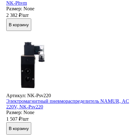
NK-Phvm
Размер: None
2 382
₽/шт
В корзину
Артикул: NK-Psv220
Электромагнитный пневмораспределитель NAMUR, AC
220V, NK-Psv220
Размер: None
1 507
₽/шт
В корзину