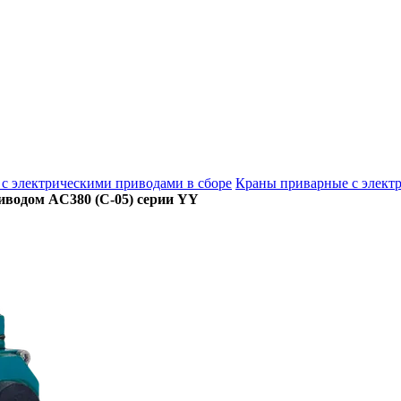
с электрическими приводами в сборе
Краны приварные с элек
иводом AC380 (C-05) серии YY