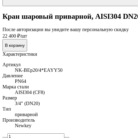
Кран шаровый приварной, AISI304 DN20 
После авторизации вы увидите вашу персональную скидку
22 400 ₽/шт
В корзину
Характеристики
Артикул
NK-BEp20/4*EAYY50
Давление
PN64
Марка стали
AISI304 (CF8)
Размер
3/4" (DN20)
Тип
приварной
Производитель
Newkey