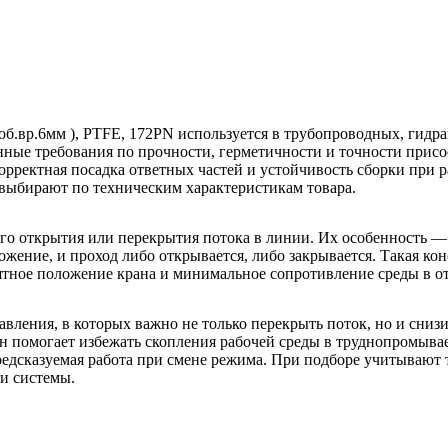
об.вр.6мм ), PTFE, 172PN используется в трубопроводных, гидр
нные требования по прочности, герметичности и точности присо
рректная посадка ответных частей и устойчивость сборки при р
 выбирают по техническим характеристикам товара.
го открытия или перекрытия потока в линии. Их особенность —
жение, и проход либо открывается, либо закрывается. Такая ко
нятное положение крана и минимальное сопротивление среды в о
ления, в которых важно не только перекрыть поток, но и снизи
он помогает избежать скопления рабочей среды в труднопромыва
предсказуемая работа при смене режима. При подборе учитывают
ми системы.