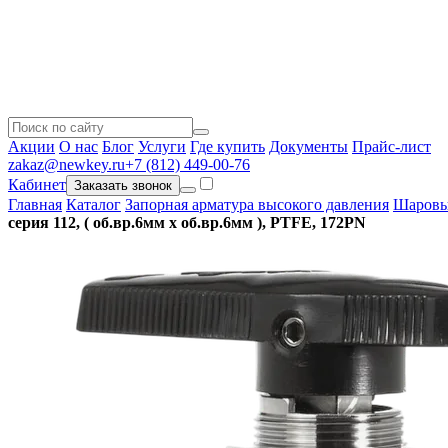
Акции
О нас
Блог
Услуги
Где купить
Документы
Прайс-лист
zakaz@newkey.ru
+7 (812) 449-00-76
Кабинет
Заказать звонок
Главная
Каталог
Запорная арматура высокого давления
Шаровы
серия 112, ( об.вр.6мм x об.вр.6мм ), PTFE, 172PN