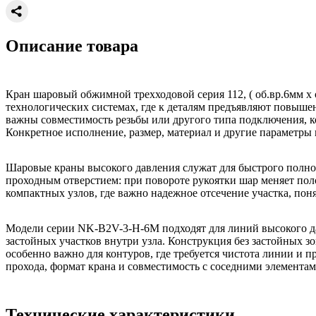
Описание товара
Кран шаровый обжимной трехходовой серия 112, ( об.вр.6мм x 
технологических системах, где к деталям предъявляют повыше
важны совместимость резьбы или другого типа подключения, ко
Конкретное исполнение, размер, материал и другие параметры
Шаровые краны высокого давления служат для быстрого полно
проходным отверстием: при повороте рукоятки шар меняет поло
компактных узлов, где важно надежное отсечение участка, по
Модели серии NK-B2V-3-H-6M подходят для линий высокого дав
застойных участков внутри узла. Конструкция без застойных з
особенно важно для контуров, где требуется чистота линии и 
прохода, формат крана и совместимость с соседними элемента
Технические характеристики