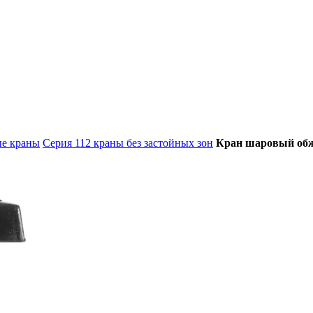
е краны
Серия 112 краны без застойных зон
Кран шаровый обж