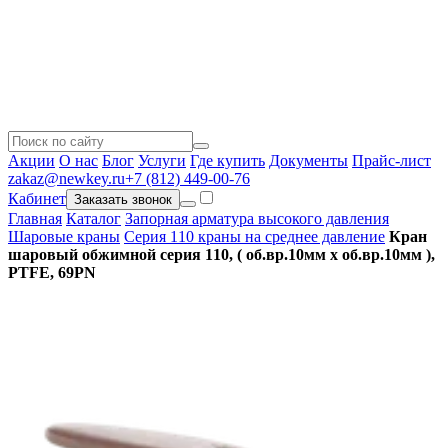
Акции
О нас
Блог
Услуги
Где купить
Документы
Прайс-лист
zakaz@newkey.ru
+7 (812) 449-00-76
Кабинет
Заказать звонок
Главная
Каталог
Запорная арматура высокого давления
Шаровые краны
Серия 110 краны на среднее давление
Кран
шаровый обжимной серия 110, ( об.вр.10мм x об.вр.10мм ),
PTFE, 69PN