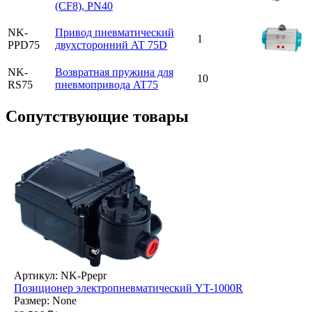
(CF8), PN40
NK-
Привод пневматический
1
PPD75
двухсторонний AT 75D
NK-
Возвратная пружина для
10
RS75
пневмопривода AT75
Cопутствующие товары
Артикул: NK-Ppepr
Позиционер электропневматический YT-1000R
Размер: None