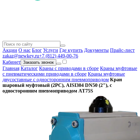
Акции
О нас
Блог
Услуги
Где купить
Документы
Прайс-лист
zakaz@newkey.ru
+7 (812) 449-00-76
Кабинет
Заказать звонок
Главная
Каталог
Краны с приводами в сборе
Краны муфтовые
с пневматическими приводами в сборе
Краны муфтовые
двусоставные с односторонним пневмоприводом
Кран
шаровый муфтовый (2PC), AISI304 DN50 (2"), с
односторонним пневмоприводом AT75S