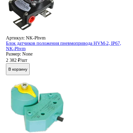
Артикул: NK-Phvm
Блок датчиков положения пневмопривода HVM-2, IP67,
NK-Phvm
Размер: None
2 382
₽/шт
В корзину