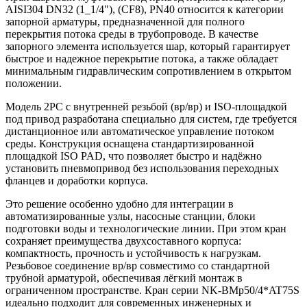
AISI304 DN32 (1_1/4"), (CF8), PN40 относится к категории
запорной арматуры, предназначенной для полного
перекрытия потока среды в трубопроводе. В качестве
запорного элемента используется шар, который гарантирует
быстрое и надежное перекрытие потока, а также обладает
минимальным гидравлическим сопротивлением в открытом
положении.
Модель 2PC с внутренней резьбой (вр/вр) и ISO-площадкой
под привод разработана специально для систем, где требуется
дистанционное или автоматическое управление потоком
среды. Конструкция оснащена стандартизированной
площадкой ISO PAD, что позволяет быстро и надёжно
установить пневмопривод без использования переходных
фланцев и доработки корпуса.
Это решение особенно удобно для интеграции в
автоматизированные узлы, насосные станции, блоки
подготовки воды и технологические линии. При этом кран
сохраняет преимущества двухсоставного корпуса:
компактность, прочность и устойчивость к нагрузкам.
Резьбовое соединение вр/вр совместимо со стандартной
трубной арматурой, обеспечивая лёгкий монтаж в
ограниченном пространстве. Кран серии NK-BMp50/4*AT75S
идеально подходит для современных инженерных и