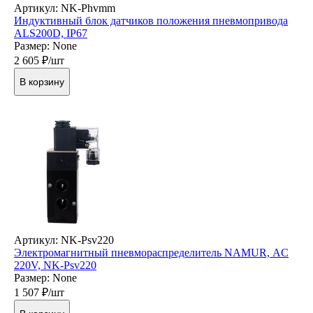
Артикул: NK-Phvmm
Индуктивный блок датчиков положения пневмопривода
ALS200D, IP67
Размер: None
2 605
₽/шт
В корзину
Артикул: NK-Psv220
Электромагнитный пневмораспределитель NAMUR, AC
220V, NK-Psv220
Размер: None
1 507
₽/шт