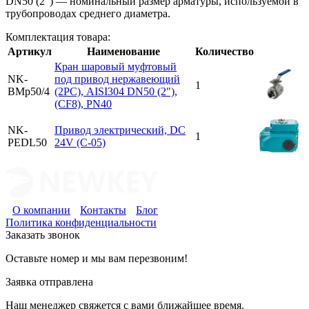
DN50 (2") — номинальный размер арматуры, используемой в
трубопроводах среднего диаметра.
Комплектация товара:
Артикул
Наименование
Количество
Кран шаровый муфтовый
NK-
под привод нержавеющий
1
BMp50/4
(2PC), AISI304 DN50 (2"),
(CF8), PN40
NK-
Привод электрический, DC
1
PEDL50
24V (C-05)
О компании
Контакты
Блог
Политика конфиденциальности
Заказать звонок
Оставьте номер и мы вам перезвоним!
Заявка отправлена
Наш менеджер свяжется с вами ближайшее время.