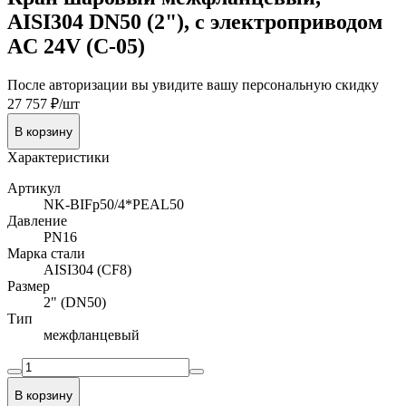
AISI304 DN50 (2"), с электроприводом
AC 24V (С-05)
После авторизации вы увидите вашу персональную скидку
27 757 ₽/шт
В корзину
Характеристики
Артикул
NK-BIFp50/4*PEAL50
Давление
PN16
Марка стали
AISI304 (CF8)
Размер
2" (DN50)
Тип
межфланцевый
В корзину