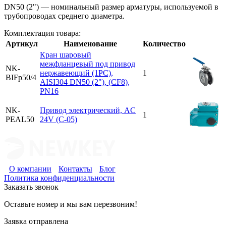
DN50 (2") — номинальный размер арматуры, используемой в
трубопроводах среднего диаметра.
Комплектация товара:
Артикул
Наименование
Количество
Кран шаровый
межфланцевый под привод
NK-
нержавеющий (1PC),
1
BIFp50/4
AISI304 DN50 (2"), (CF8),
PN16
NK-
Привод электрический, AC
1
PEAL50
24V (C-05)
О компании
Контакты
Блог
Политика конфиденциальности
Заказать звонок
Оставьте номер и мы вам перезвоним!
Заявка отправлена