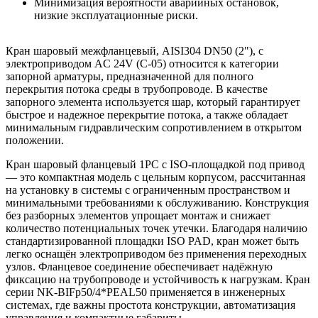
Минимизация вероятности аварийных остановок,
низкие эксплуатационные риски.
Кран шаровый межфланцевый, AISI304 DN50 (2"), с
электроприводом AC 24V (С-05) относится к категории
запорной арматуры, предназначенной для полного
перекрытия потока среды в трубопроводе. В качестве
запорного элемента используется шар, который гарантирует
быстрое и надежное перекрытие потока, а также обладает
минимальным гидравлическим сопротивлением в открытом
положении.
Кран шаровый фланцевый 1PC с ISO-площадкой под привод
— это компактная модель с цельным корпусом, рассчитанная
на установку в системы с ограниченным пространством и
минимальными требованиями к обслуживанию. Конструкция
без разборных элементов упрощает монтаж и снижает
количество потенциальных точек утечки. Благодаря наличию
стандартизированной площадки ISO PAD, кран может быть
легко оснащён электроприводом без применения переходных
узлов. Фланцевое соединение обеспечивает надёжную
фиксацию на трубопроводе и устойчивость к нагрузкам. Кран
серии NK-BIFp50/4*PEAL50 применяется в инженерных
системах, где важны простота конструкции, автоматизация
управления и компактные габариты.