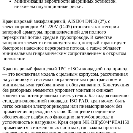
Минимизация вероятности аварийных остановок,
низкие эксплуатационные риски.
Кран шаровый межфланцевый, AISI304 DN50 (2"), с
электроприводом AC 220V (С-05) относится к категории
запорной арматуры, предназначенной для полного
перекрытия потока среды в трубопроводе. В качестве
запорного элемента используется шар, который гарантирует
быстрое и надежное перекрытие потока, а также обладает
минимальным гидравлическим сопротивлением в открытом
положении.
Кран шаровый фланцевый 1PC с ISO-площадкой под привод
— это компактная модель с цельным корпусом, рассчитанная
на установку в системы с ограниченным пространством и
минимальными требованиями к обслуживанию. Конструкция
без разборных элементов упрощает монтаж и снижает
количество потенциальных точек утечки. Благодаря наличию
стандартизированной площадки ISO PAD, кран может быть
легко оснащён электроприводом или пневмоприводом без
применения переходных узлов. Фланцевое соединение
обеспечивает надёжную фиксацию на трубопроводе и
устойчивость к нагрузкам. Кран серии NK-BIFp50/4*PEAH50
применяется в инженерных системах, где важны простота
конструкции, автоматизация управления и компактные