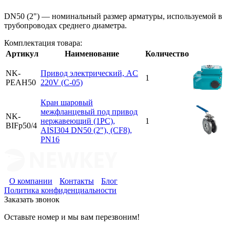
DN50 (2") — номинальный размер арматуры, используемой в
трубопроводах среднего диаметра.
Комплектация товара:
Артикул
Наименование
Количество
NK-
Привод электрический, AC
1
PEAH50
220V (C-05)
Кран шаровый
межфланцевый под привод
NK-
нержавеющий (1PC),
1
BIFp50/4
AISI304 DN50 (2"), (CF8),
PN16
О компании
Контакты
Блог
Политика конфиденциальности
Заказать звонок
Оставьте номер и мы вам перезвоним!