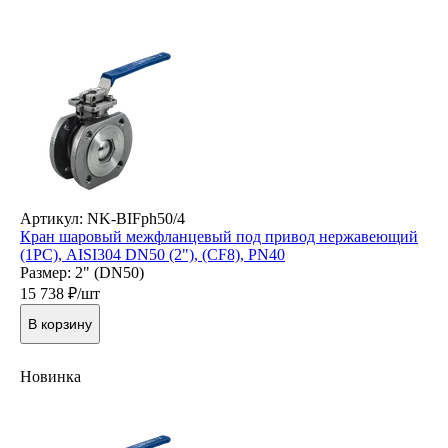
Артикул: NK-BIFph50/4
Кран шаровый межфланцевый под привод нержавеющий
(1PC), AISI304 DN50 (2"), (CF8), PN40
Размер: 2" (DN50)
15 738
₽/шт
В корзину
Новинка