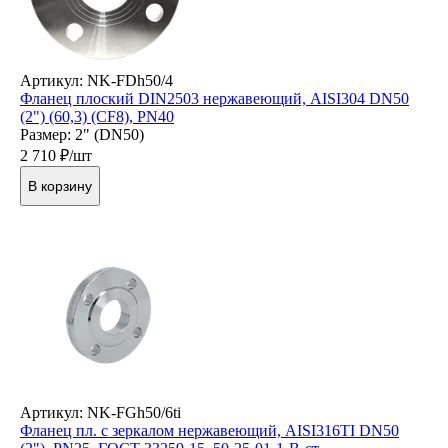
Артикул: NK-FDh50/4
Фланец плоский DIN2503 нержавеющий, AISI304 DN50
(2") (60,3) (CF8), РN40
Размер: 2" (DN50)
2 710
₽/шт
В корзину
Артикул: NK-FGh50/6ti
Фланец пл. с зеркалом нержавеющий, AISI316TI DN50