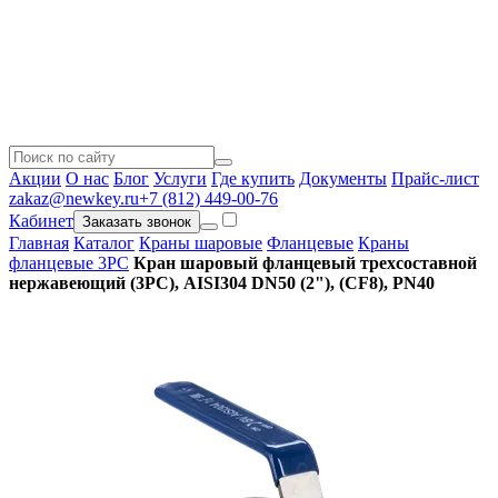
Акции
О нас
Блог
Услуги
Где купить
Документы
Прайс-лист
zakaz@newkey.ru
+7 (812) 449-00-76
Кабинет
Заказать звонок
Главная
Каталог
Краны шаровые
Фланцевые
Краны
фланцевые 3PC
Кран шаровый фланцевый трехсоставной
нержавеющий (3PC), AISI304 DN50 (2"), (CF8), PN40