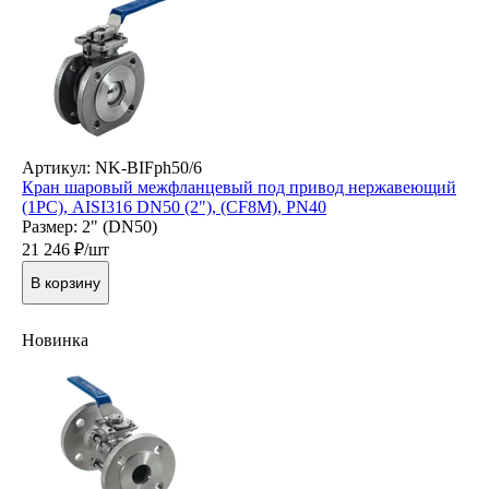
Артикул: NK-BIFph50/6
Кран шаровый межфланцевый под привод нержавеющий
(1PC), AISI316 DN50 (2"), (CF8M), PN40
Размер: 2" (DN50)
21 246
₽/шт
В корзину
Новинка