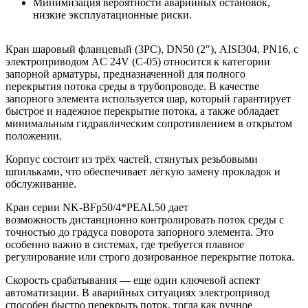
Минимизация вероятности аварийных остановок,
низкие эксплуатационные риски.
Кран шаровый фланцевый (3PC), DN50 (2"), AISI304, PN16, с
электроприводом AC 24V (С-05) относится к категории
запорной арматуры, предназначенной для полного
перекрытия потока среды в трубопроводе. В качестве
запорного элемента используется шар, который гарантирует
быстрое и надежное перекрытие потока, а также обладает
минимальным гидравлическим сопротивлением в открытом
положении.
Корпус состоит из трёх частей, стянутых резьбовыми
шпильками, что обеспечивает лёгкую замену прокладок и
обслуживание.
Кран серии NK-BFp50/4*PEAL50 дает
возможность дистанционно контролировать поток среды с
точностью до градуса поворота запорного элемента. Это
особенно важно в системах, где требуется плавное
регулирование или строго дозированное перекрытие потока.
Скорость срабатывания — еще один ключевой аспект
автоматизации. В аварийных ситуациях электропривод
способен быстро перекрыть поток, тогда как ручное