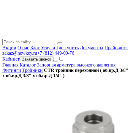
Акции
О нас
Блог
Услуги
Где купить
Документы
Прайс-лист
zakaz@newkey.ru
+7 (812) 449-00-76
Кабинет
Заказать звонок
Главная
Каталог
Запорная арматура высокого давления
Фитинги
Тройники
CTR тройник переходной ( об.вр.Д 3/8"
x об.вр.Д 3/8" x об.вр.Д 1/4" )