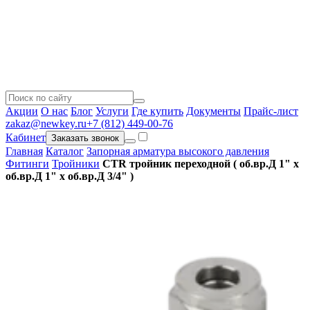
Акции
О нас
Блог
Услуги
Где купить
Документы
Прайс-лист
zakaz@newkey.ru
+7 (812) 449-00-76
Кабинет
Заказать звонок
Главная
Каталог
Запорная арматура высокого давления
Фитинги
Тройники
CTR тройник переходной ( об.вр.Д 1" x
об.вр.Д 1" x об.вр.Д 3/4" )