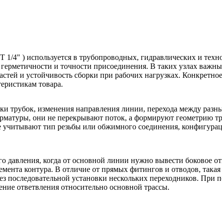
T 1/4" ) используется в трубопроводных, гидравлических и техн
герметичности и точности присоединения. В таких узлах важны
астей и устойчивость сборки при рабочих нагрузках. Конкретное
еристикам товара.
вки трубок, изменения направления линии, перехода между раз
арматуры, они не перекрывают поток, а формируют геометрию т
ре учитывают тип резьбы или обжимного соединения, конфигура
 давления, когда от основной линии нужно вывести боковое от
ента контура. В отличие от прямых фитингов и отводов, такая д
без последовательной установки нескольких переходников. При 
ение ответвления относительно основной трассы.