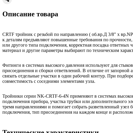
Описание товара
CRTF тройник с резьбой по направлению ( об.вр.Д 3/8" x вр.NP
к деталям предъявляют повышенные требования по прочности, 
или другого типа подключения, корректная посадка ответных ч
материал и другие параметры выбирают по техническим характ
Фитинги в системах высокого давления используют для стыко
присоединения и сборки ответвлений. В отличие от запорной 
связать отдельные участки в один рабочий контур. При подбо
совместимость с соседними элементами узла.
Тройники серии NK-CRTF-6-4N применяют в системах высокого
подключения прибора, участка трубки или дополнительного элем
тремя направлениями и помогает собрать разветвленный узел 
подключения, тип присоединения на каждом конце и располож
Технические характеристики