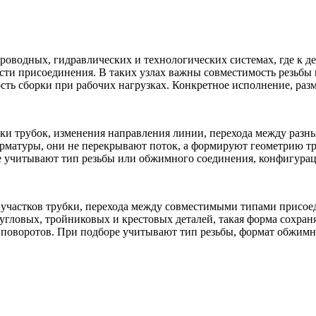
бопроводных, гидравлических и технологических системах, где к 
ти присоединения. В таких узлах важны совместимость резьбы 
сть сборки при рабочих нагрузках. Конкретное исполнение, разм
вки трубок, изменения направления линии, перехода между раз
арматуры, они не перекрывают поток, а формируют геометрию т
ре учитывают тип резьбы или обжимного соединения, конфигура
участков трубки, перехода между совместимыми типами присо
угловых, тройниковых и крестовых деталей, такая форма сохран
 поворотов. При подборе учитывают тип резьбы, формат обжимн