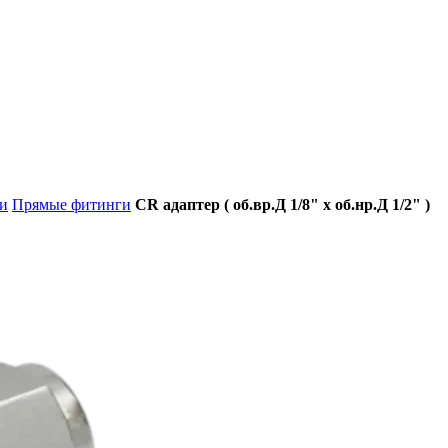
и
Прямые фитинги
CR адаптер ( об.вр.Д 1/8" x об.нр.Д 1/2" )