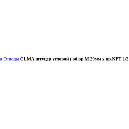
и
Отводы
CLMA штуцер угловой ( об.вр.М 20мм x нр.NPT 1/2