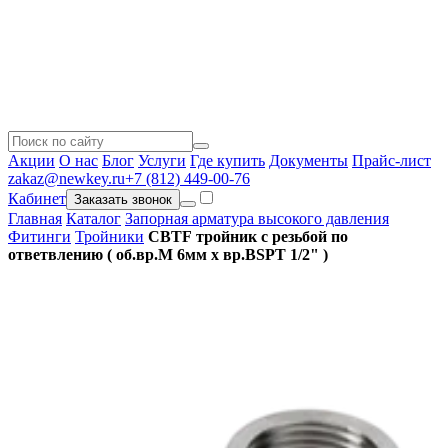
Акции
О нас
Блог
Услуги
Где купить
Документы
Прайс-лист
zakaz@newkey.ru
+7 (812) 449-00-76
Кабинет
Заказать звонок
Главная
Каталог
Запорная арматура высокого давления
Фитинги
Тройники
CBTF тройник с резьбой по
ответвлению ( об.вр.М 6мм x вр.BSPT 1/2" )