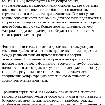
вр.BSPT 1/2" ) используется в трубопроводных,
гидравлических и технологических системах, где к деталям
предъявляют повышенные требования по прочности,
герметичности и точности присоединения. В таких узлах
важны совместимость резьбы или другого типа подключения,
корректная посадка ответных частей и устойчивость сборки
при рабочих нагрузках. Конкретное исполнение, размер,
материал и другие параметры выбирают по техническим
характеристикам товара.
Фитинги в системах высокого давления используют для
стыковки трубок, изменения направления линии, перехода
между разными типами присоединения и сборки
ответвлений. В отличие от запорной арматуры, они не
перекрывают поток, а формируют геометрию трубопровода и
помогают связать отдельные участки в один рабочий контур.
При подборе учитывают тип резьбы или обжимного
соединения, конфигурацию детали и совместимость с
соседними элементами узла.
Тройники серии NK-CBTF-6M-8R применяют в системах
высокого давления, когда от основной линии нужно вывести
боковое ответвление для подключения прибора, участка
трубки или дополнительного элемента контура. В отличие от