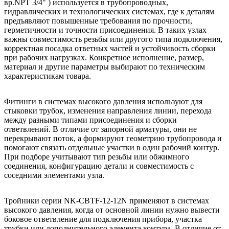
вр.NPT 3/4" ) используется в трубопроводных,
гидравлических и технологических системах, где к деталям
предъявляют повышенные требования по прочности,
герметичности и точности присоединения. В таких узлах
важны совместимость резьбы или другого типа подключения,
корректная посадка ответных частей и устойчивость сборки
при рабочих нагрузках. Конкретное исполнение, размер,
материал и другие параметры выбирают по техническим
характеристикам товара.
Фитинги в системах высокого давления используют для
стыковки трубок, изменения направления линии, перехода
между разными типами присоединения и сборки
ответвлений. В отличие от запорной арматуры, они не
перекрывают поток, а формируют геометрию трубопровода и
помогают связать отдельные участки в один рабочий контур.
При подборе учитывают тип резьбы или обжимного
соединения, конфигурацию детали и совместимость с
соседними элементами узла.
Тройники серии NK-CBTF-12-12N применяют в системах
высокого давления, когда от основной линии нужно вывести
боковое ответвление для подключения прибора, участка
трубки или дополнительного элемента контура. В отличие от