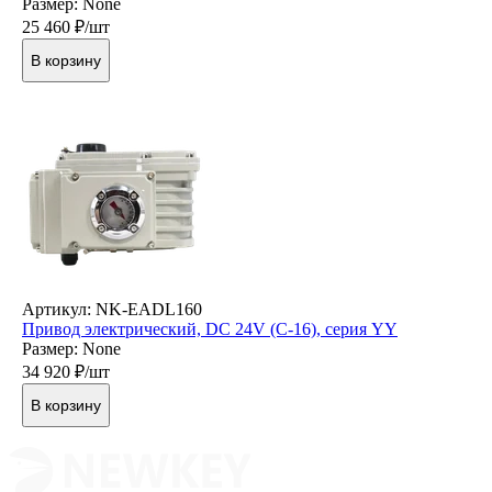
Размер: None
25 460
₽/шт
В корзину
Артикул: NK-EADL160
Привод электрический, DC 24V (C-16), серия YY
Размер: None
34 920
₽/шт
В корзину