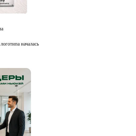
па
логотипа началась