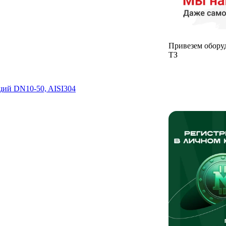
Привезем обору
ТЗ
ий DN10-50, AISI304